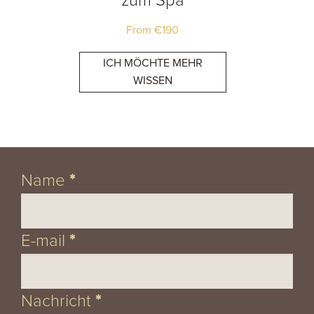
zum Spa
From
€
190
ICH MÖCHTE MEHR
WISSEN
Section
Name
*
E-mail
*
Nachricht
*