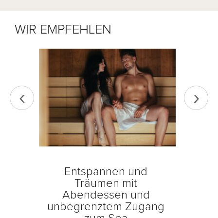
WIR EMPFEHLEN
‹
›
s
Entspannen und
T
Träumen mit
Auf
gang
Abendessen und
unbegrenztem Zugang