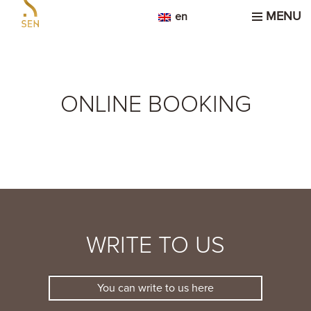
MENU
en
ONLINE BOOKING
WRITE TO US
You can write to us here