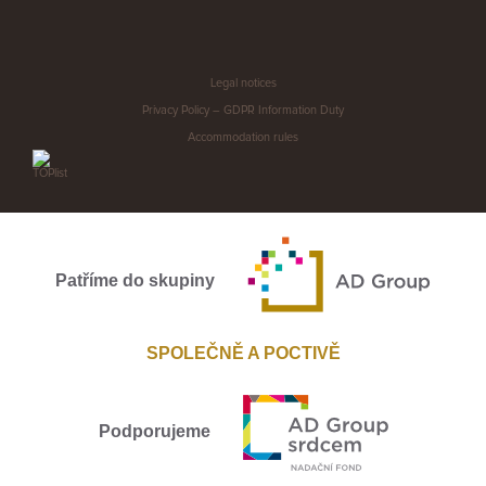
Legal notices
Privacy Policy – GDPR Information Duty
Accommodation rules
Patříme do skupiny
SPOLEČNĚ A POCTIVĚ
Podporujeme