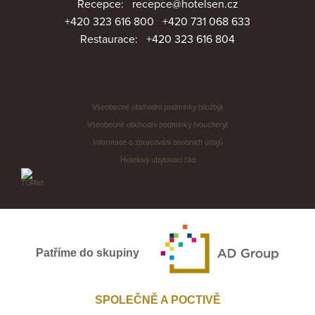
Recepce:
recepce@hotelsen.cz
+420 323 616 800
+420 731 068 633
Restaurace:
+420 323 616 804
Všeobecné obchodní podmínky (služby)
Všeobecné obchodní podmínky (vouchery)
Informace o zpracování osobních údajů
Hotelový ubytovací řád
Patříme do skupiny
SPOLEČNĚ A POCTIVĚ