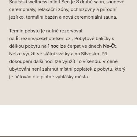
Součástí wellness Infinit Sen je 8 druhů saun, saunové
ceremoniály, relaxační zóny, ochlazovny a přírodní
jezírko, termální bazén a nová ceremoniální sauna.
Termín pobytu je nutné rezervovat
na
E:
rezervace@hotelsen.cz
. Pobytové balíčky s
délkou pobytu na
1 noc
lze čerpat ve dnech
Ne-Čt
.
Nelze využít ve státní svátky a na Silvestra. Při
dokoupení další noci lze využít i o víkendu. V ceně
ubytování není zahrnut místní poplatek z pobytu, který
je účtován dle platné vyhlášky města.