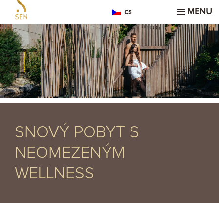
MENU
cs
SNOVÝ POBYT S
NEOMEZENÝM
WELLNESS