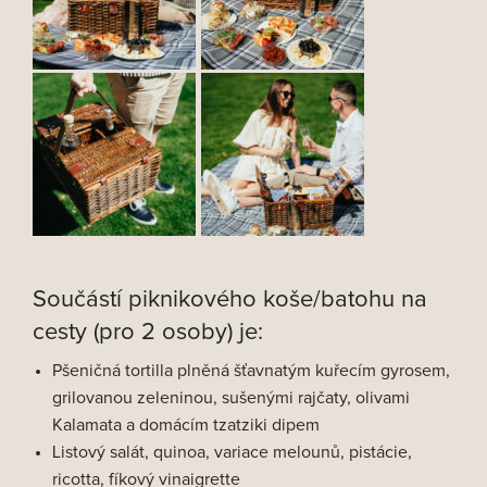
Součástí piknikového koše/batohu na
cesty (pro 2 osoby) je:
Pšeničná tortilla plněná šťavnatým kuřecím gyrosem,
grilovanou zeleninou, sušenými rajčaty, olivami
Kalamata a domácím tzatziki dipem
Listový salát, quinoa, variace melounů, pistácie,
ricotta, fíkový vinaigrette