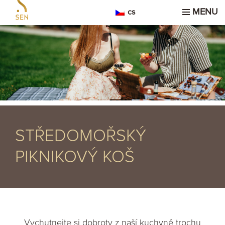
MENU
cs
STŘEDOMOŘSKÝ
PIKNIKOVÝ KOŠ
Vychutnejte si dobroty z naší kuchyně trochu