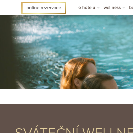
o hotelu
wellness
b
online rezervace
o hotelu sen
wellness
l
pokoje
masáže
b
novinky
p
časté dotazy
v
ad hotels
hotelový časopis
1. čí
2. č
3. č
4. č
5. č