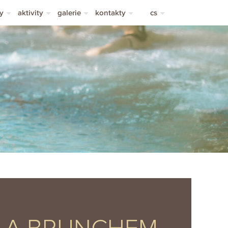
y
aktivity
galerie
kontakty
cs
by
sportovní aktivity
fotogalerie
kontakty
en
učky se svobodou
turistické cíle
videogalerie
doprava
de
oubení
wellness
kariéra
vy