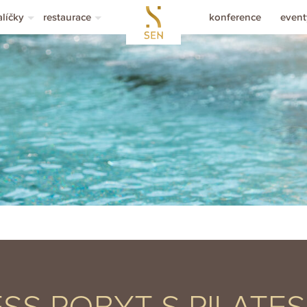
alíčky
restaurace
konference
event
etní balíčky
rezervace stolu
svat
alíčky bez ubytování
restaurace
rozl
obytové balíčky
menu á la carte
zasn
ouchery v hodnotě
obědová nabídka
osla
sezónní menu
slo
nápojový lístek
íslo
vinná karta
íslo
íslo
íslo