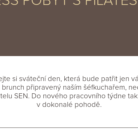
SS POBYT S PILATE
te si sváteční den, která bude patřit jen v
brunch připravený naším šéfkuchařem, neo
elu SEN. Do nového pracovního týdne tak v
v dokonalé pohodě.