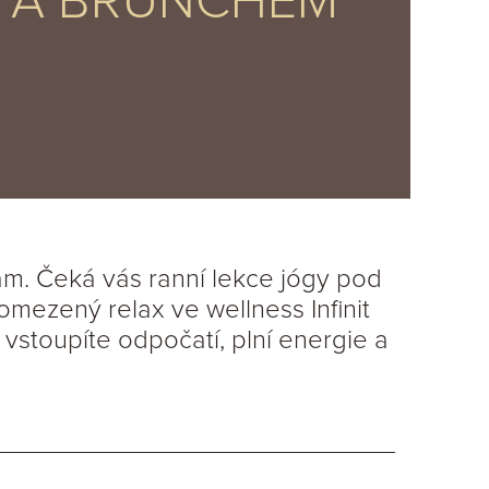
S A BRUNCHEM
ám. Čeká vás ranní lekce jógy pod
mezený relax ve wellness Infinit
stoupíte odpočatí, plní energie a