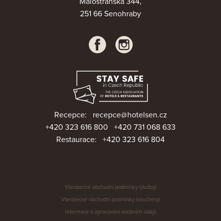
Malostranská 344,
251 66 Senohraby
Recepce:
recepce@hotelsen.cz
+420 323 616 800
+420 731 068 633
Restaurace:
+420 323 616 804
Všeobecné obchodní podmínky (služby)
Všeobecné obchodní podmínky (vouchery)
Informace o zpracování osobních údajů