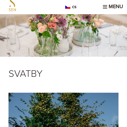
MENU
cs
SVATBY