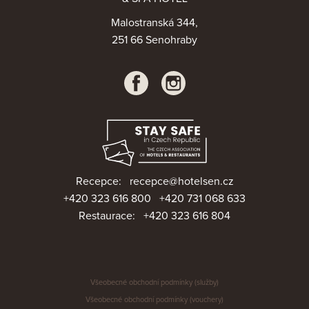
Malostranská 344,
251 66 Senohraby
Recepce:
recepce@hotelsen.cz
+420 323 616 800
+420 731 068 633
Restaurace:
+420 323 616 804
Všeobecné obchodní podmínky (služby)
Všeobecné obchodní podmínky (vouchery)