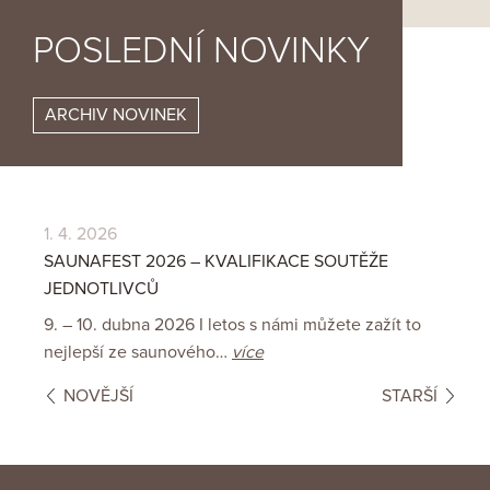
POSLEDNÍ NOVINKY
ARCHIV NOVINEK
1. 4. 2026
16
SAUNAFEST 2026 – KVALIFIKACE SOUTĚŽE
DO
JEDNOTLIVCŮ
Vá
9. – 10. dubna 2026 I letos s námi můžete zažít to
16
nejlepší ze saunového…
více
NOVĚJŠÍ
STARŠÍ