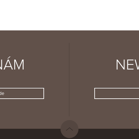
NÁM
NE
de