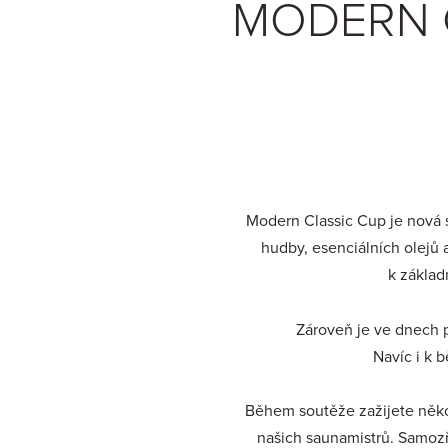
MODERN CL
Modern Classic Cup je nová 
hudby, esenciálních olejů 
k základ
Zároveň je ve dnech 
Navíc i k 
Během soutěže zažijete něk
našich saunamistrů. Samozře