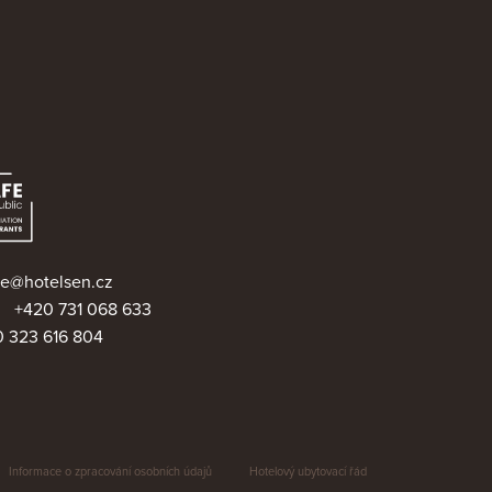
e@hotelsen.cz
0
+420 731 068 633
 323 616 804
Informace o zpracování osobních údajů
Hotelový ubytovací řád