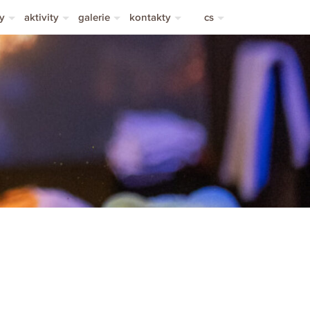
y
aktivity
galerie
kontakty
cs
by
sportovní aktivity
fotogalerie
kontakty
en
učky se svobodou
turistické cíle
videogalerie
doprava
de
oubení
wellness
kariéra
vy