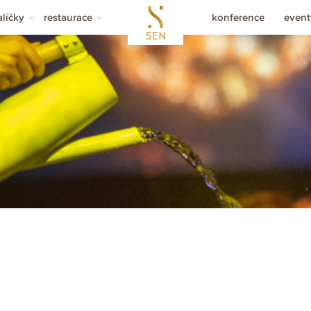
alíčky
restaurace
konference
event
etní balíčky
rezervace stolu
svat
alíčky bez ubytování
restaurace
rozl
obytové balíčky
menu á la carte
zasn
ouchery v hodnotě
obědová nabídka
osla
sezónní menu
slo
nápojový lístek
íslo
vinná karta
íslo
íslo
íslo