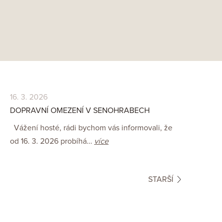
16. 3. 2026
4. 3. 20
DOPRAVNÍ OMEZENÍ V SENOHRABECH
MODERN 
Vážení hosté, rádi bychom vás informovali, že
Druhý ro
od 16. 3. 2026 probíhá…
více
k základ
STARŠÍ