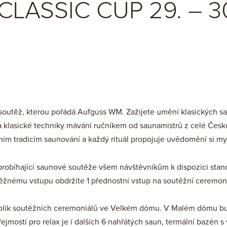
ASSIC CUP 29. – 30
soutěž, kterou pořádá Aufguss WM. Zažijete umění klasických sa
a klasické techniky mávání ručníkem od saunamistrů z celé České
ním tradicím saunování a každý rituál propojuje uvědomění si mysl
probíhající saunové soutěže všem návštěvníkům k dispozici stan
běžnému vstupu obdržíte 1 přednostní vstup na soutěžní ceremon
olik soutěžních ceremoniálů ve Velkém dómu. V Malém dómu bu
jmostí pro relax je i dalších 6 nahřátých saun, termální bazén s 