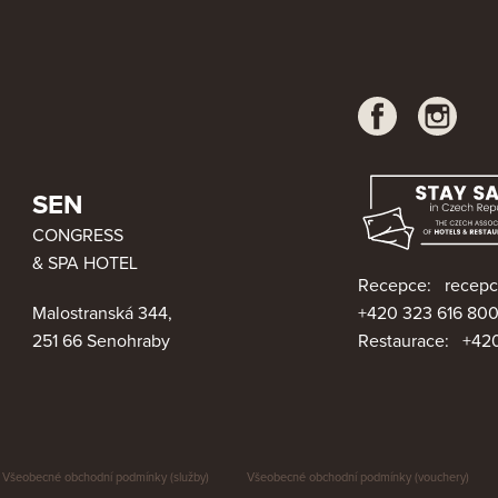
SEN
CONGRESS
& SPA HOTEL
Recepce:
recepc
Malostranská 344,
+420 323 616 80
251 66 Senohraby
Restaurace:
+420
Všeobecné obchodní podmínky (služby)
Všeobecné obchodní podmínky (vouchery)