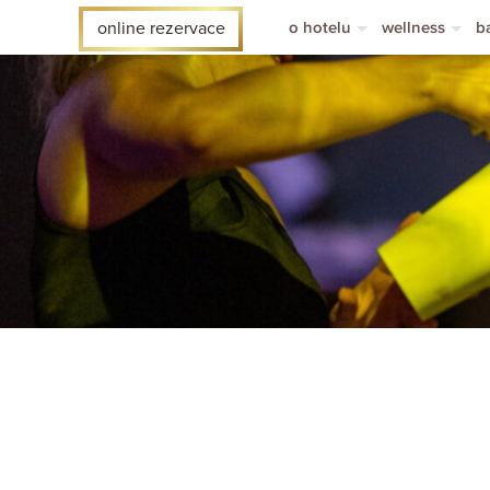
o hotelu
wellness
b
online rezervace
o hotelu sen
wellness
l
pokoje
masáže
b
novinky
p
časté dotazy
v
ad hotels
hotelový časopis
1. čí
2. č
3. č
4. č
5. č