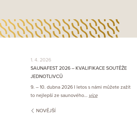
1. 4. 2026
SAUNAFEST 2026 – KVALIFIKACE SOUTĚŽE
JEDNOTLIVCŮ
átků,
 Dop…
více
9. – 10. dubna 2026 I letos s námi můžete zažít
to nejlepší ze saunového…
více
NOVĚJŠÍ