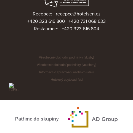
Recepce:
recepce@hotelsen.cz
+420 323 616 800
+420 731 068 633
Restaurace:
+420 323 616 804
Všeobecné obchodní podmínky (služby)
Všeobecné obchodní podmínky (vouchery)
Informace o zpracování osobních údajů
Hotelový ubytovací řád
Patříme do skupiny