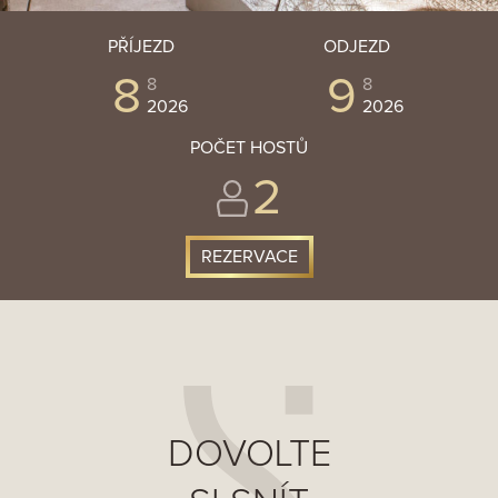
PŘÍJEZD
ODJEZD
8
9
8
8
2026
2026
POČET HOSTŮ
2
DOVOLTE