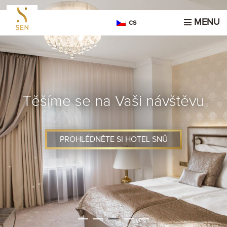
MENU
cs
Těšíme se na Vaši návštěvu
PROHLÉDNĚTE SI HOTEL SNŮ