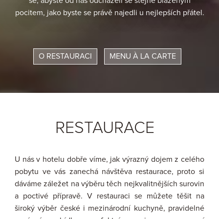
se, abyste od nás odcházeli se stejně blaženým
pocitem, jako byste se právě najedli u nejlepších přátel.
O RESTAURACI
MENU À LA CARTE
RESTAURACE
U nás v hotelu dobře víme, jak výrazný dojem z celého
pobytu ve vás zanechá návštěva restaurace, proto si
dáváme záležet na výběru těch nejkvalitnějších surovin
a poctivé přípravě. V restauraci se můžete těšit na
široký výběr české i mezinárodní kuchyně, pravidelné