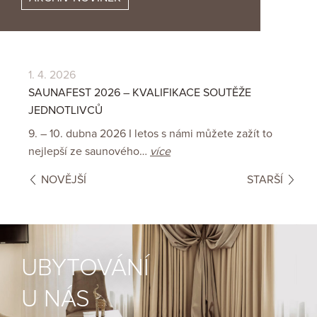
1. 4. 2026
16
SAUNAFEST 2026 – KVALIFIKACE SOUTĚŽE
DO
JEDNOTLIVCŮ
 s
Vá
9. – 10. dubna 2026 I letos s námi můžete zažít to
16
nejlepší ze saunového…
více
NOVĚJŠÍ
STARŠÍ
UBYTOVÁNÍ
U NÁS