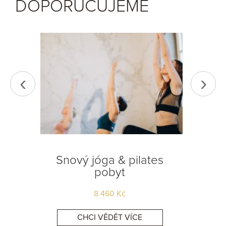
DOPORUČUJEME
‹
›
Snový jóga & pilates
Snov
pobyt
neom
8 460
Kč
CHCI VĚDĚT VÍCE